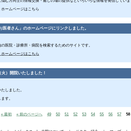
に悩む方同士の情報交換・癒しの場の提供などいろいろな情報を発信していま
」ホームページはこちら
お医者さん」のホームページにリンクしました。
内の医院・診療所・病院を検索するためのサイトです。
」ホームページはこちら
日（火）開院いたしました！
いたしました。
します。
« 最初
« 前のページへ
49
50
51
52
53
54
55
56
57
58