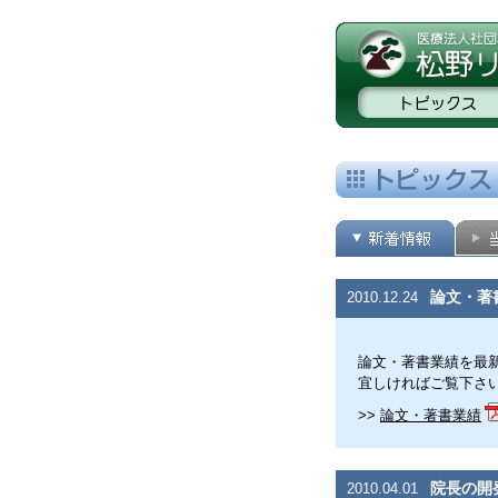
論文・著
2010.12.24
論文・著書業績を最
宜しければご覧下さ
>>
論文・著書業績
院長の開
2010.04.01