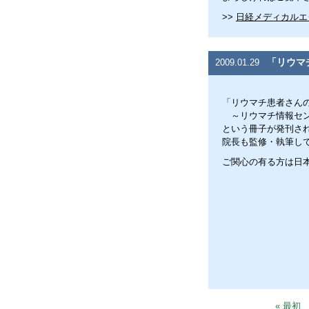
>>
日経メディカルエ
「リウマ
2009.01.29
「リウマチ患者さんの
～リウマチ情報セン
という冊子が発刊さ
院長も監修・執筆し
ご関心の有る方は日本
« 最初