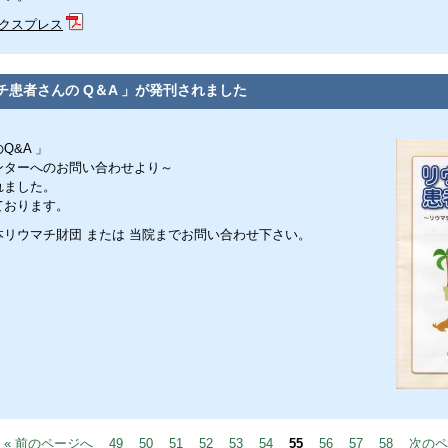
クスプレス
チ患者さんの Q＆A 」が発刊されました
Q&A 」
ターへのお問い合わせより～
れました。
ております。
リウマチ財団 または 当院までお問い合わせ下さい。
« 前のページへ
49
50
51
52
53
54
55
56
57
58
次のペ