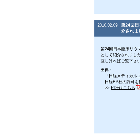
第24回
2010.02.09
介されま
第24回日本臨床リ
として紹介されまし
宜しければご覧下さ
出典：
「日経メディカルエク
日経BP社の許可を
>>
PDFはこちら