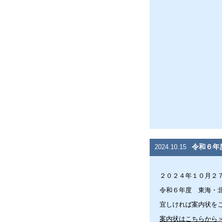
令和６年
2024.10.15
２０２４年１０月２
令和６年度 東海・
宜しければ案内状を
案内状はこちらから