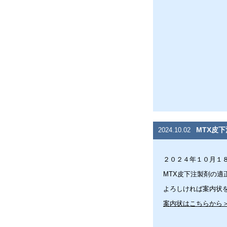
MTX皮
2024.10.02
２０２４年１０月１
MTX皮下注製剤の適
よろしければ案内状
案内状はこちらから