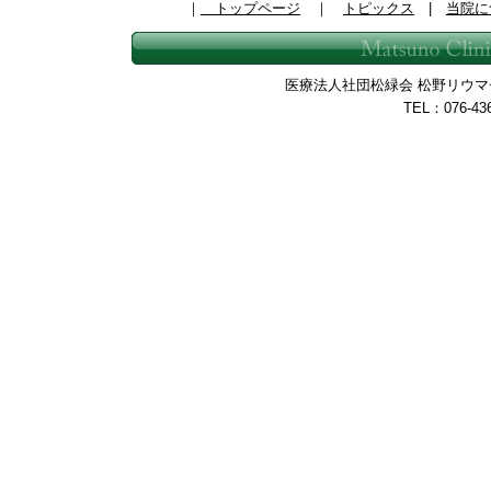
｜
トップページ
｜
トピックス
|
当院に
医療法人社団松緑会 松野リウマチ整
TEL：076-43