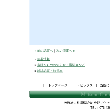
« 前の記事へ
｜
次の記事へ »
»
新着情報
»
当院からのお知らせ・講演会など
»
雑誌記事・執筆本
｜
トップページ
｜
トピックス
|
当院に
医療法人社団松緑会 松野リウマチ整
TEL：076-43