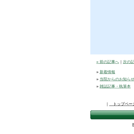
« 前の記事へ
｜
次の記
»
新着情報
»
当院からのお知ら
»
雑誌記事・執筆本
｜
トップペー