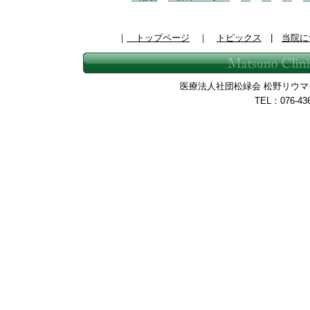
｜
トップページ
｜
トピックス
|
当院に
医療法人社団松緑会 松野リウマチ整
TEL：076-43