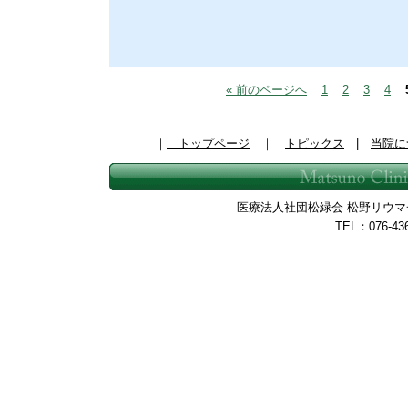
« 前のページへ
1
2
3
4
｜
トップページ
｜
トピックス
|
当院に
医療法人社団松緑会 松野リウマチ整
TEL：076-43