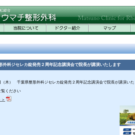
形外科ジセレカ錠発売２周年記念講演会で院長が講演いたします
日（木） 千葉県整形外科ジセレカ錠発売２周年記念講演会で院長が講演いた
ご覧ください
＞＞