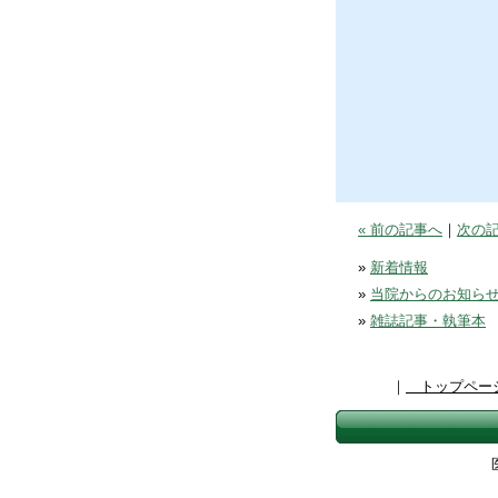
« 前の記事へ
｜
次の記
»
新着情報
»
当院からのお知ら
»
雑誌記事・執筆本
｜
トップペー