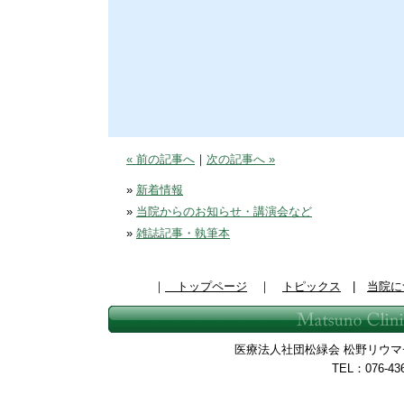
« 前の記事へ
｜
次の記事へ »
»
新着情報
»
当院からのお知らせ・講演会など
»
雑誌記事・執筆本
｜
トップページ
｜
トピックス
|
当院に
医療法人社団松緑会 松野リウマチ整
TEL：076-43