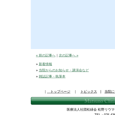
« 前の記事へ
｜
次の記事へ »
»
新着情報
»
当院からのお知らせ・講演会など
»
雑誌記事・執筆本
｜
トップページ
｜
トピックス
|
当院に
医療法人社団松緑会 松野リウマチ整
TEL：076-43