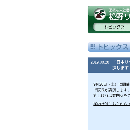
「日本リ
2019.08.28
演しま
9月28日（土）に開
で院長が講演します
宜しければ案内状を
案内状はこちらから＜