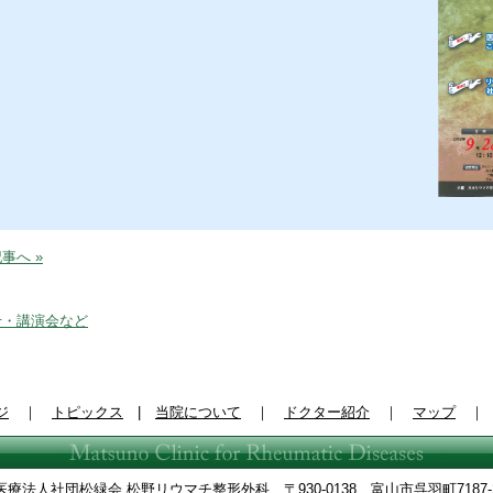
事へ »
せ・講演会など
ジ
｜
トピックス
|
当院について
｜
ドクター紹介
｜
マップ
医療法人社団松緑会 松野リウマチ整形外科 〒930-0138 富山市呉羽町7187-