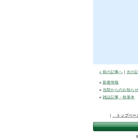
« 前の記事へ
｜
次の記
»
新着情報
»
当院からのお知ら
»
雑誌記事・執筆本
｜
トップペー