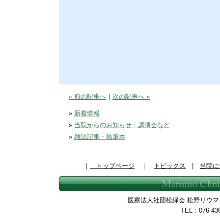
« 前の記事へ
｜
次の記事へ »
»
新着情報
»
当院からのお知らせ・講演会など
»
雑誌記事・執筆本
｜
トップページ
｜
トピックス
|
当院に
医療法人社団松緑会 松野リウマチ整
TEL：076-43