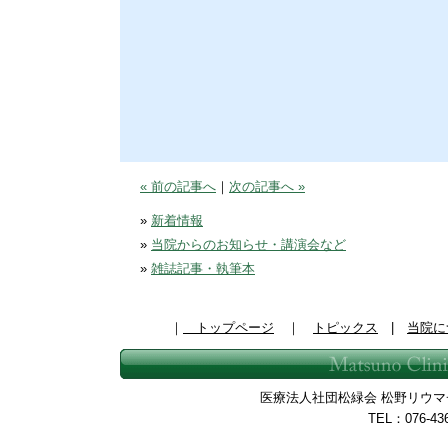
« 前の記事へ
｜
次の記事へ »
»
新着情報
»
当院からのお知らせ・講演会など
»
雑誌記事・執筆本
｜
トップページ
｜
トピックス
|
当院に
医療法人社団松緑会 松野リウマチ整
TEL：076-43