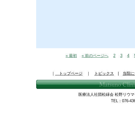
« 最初
« 前のページへ
2
3
4
｜
トップページ
｜
トピックス
|
当院に
医療法人社団松緑会 松野リウマチ整
TEL：076-43