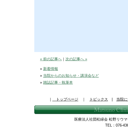
« 前の記事へ
｜
次の記事へ »
»
新着情報
»
当院からのお知らせ・講演会など
»
雑誌記事・執筆本
｜
トップページ
｜
トピックス
|
当院に
医療法人社団松緑会 松野リウマチ整
TEL：076-43