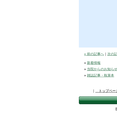
« 前の記事へ
｜
次の記
»
新着情報
»
当院からのお知ら
»
雑誌記事・執筆本
｜
トップペー