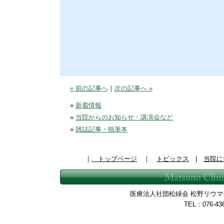
« 前の記事へ
｜
次の記事へ »
»
新着情報
»
当院からのお知らせ・講演会など
»
雑誌記事・執筆本
｜
トップページ
｜
トピックス
|
当院に
医療法人社団松緑会 松野リウマチ整
TEL：076-43