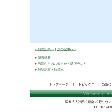
« 前の記事へ
｜
次の記事へ »
»
新着情報
»
当院からのお知らせ・講演会など
»
雑誌記事・執筆本
｜
トップページ
｜
トピックス
|
当院に
医療法人社団松緑会 松野リウマチ整
TEL：076-43