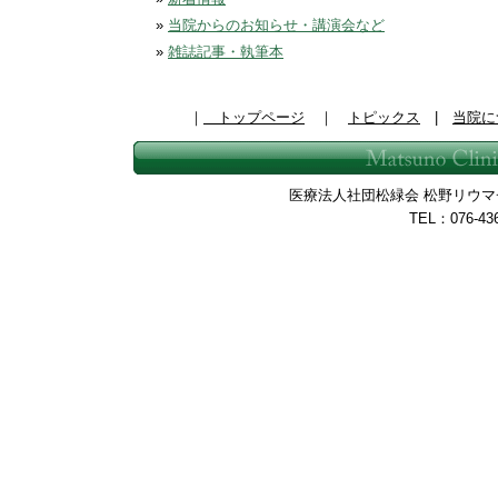
»
当院からのお知らせ・講演会など
»
雑誌記事・執筆本
｜
トップページ
｜
トピックス
|
当院に
医療法人社団松緑会 松野リウマチ整
TEL：076-43