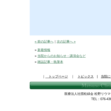
« 前の記事へ
｜
次の記事へ »
»
新着情報
»
当院からのお知らせ・講演会など
»
雑誌記事・執筆本
｜
トップページ
｜
トピックス
|
当院に
医療法人社団松緑会 松野リウマチ整
TEL：076-43