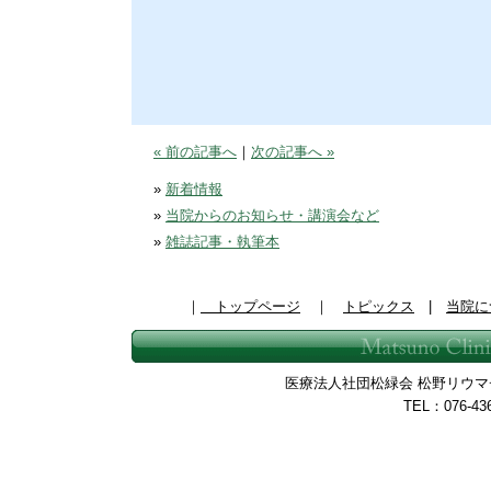
« 前の記事へ
｜
次の記事へ »
»
新着情報
»
当院からのお知らせ・講演会など
»
雑誌記事・執筆本
｜
トップページ
｜
トピックス
|
当院に
医療法人社団松緑会 松野リウマチ整
TEL：076-43